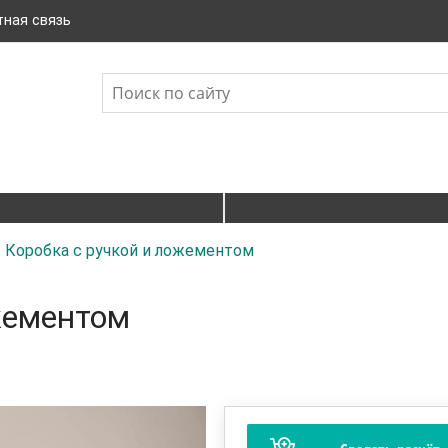
тная связь
Коробка с ручкой и ложементом
жементом